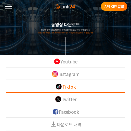
API KEY 발급
Youtube
Instagram
Tiktok
Twitter
Facebook
다운로드 내역